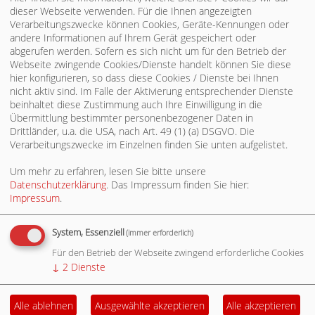
dieser Webseite verwenden. Für die Ihnen angezeigten
entsenden. Am 21.10.2014 war die konstituierende
Verarbeitungszwecke können Cookies, Geräte-Kennungen oder
Sitzung des neuen Bezirksbeirats für den Stadtbezirk
andere Informationen auf Ihrem Gerät gespeichert oder
Zuffenhausen. Die SPD-Ortsvereine Zuffenhausen und Rot
abgerufen werden. Sofern es sich nicht um für den Betrieb der
haben folgende Genossinnen und Genossen für den
Webseite zwingende Cookies/Dienste handelt können Sie diese
Bezirksbeirat nominiert:
hier konfigurieren, so dass diese Cookies / Dienste bei Ihnen
nicht aktiv sind. Im Falle der Aktivierung entsprechender Dienste
Ordentliche Mitglieder:
beinhaltet diese Zustimmung auch Ihre Einwilligung in die
Übermittlung bestimmter personenbezogener Daten in
Tobias Haubensak
Drittländer, u.a. die USA, nach Art. 49 (1) (a) DSGVO. Die
E-Mail:
tobias_haubensak(at)yahoo.de
Verarbeitungszwecke im Einzelnen finden Sie unten aufgelistet.
Hans-Georg Kerler
Um mehr zu erfahren, lesen Sie bitte unsere
E-Mail:
hgkerler(at)web.de
Datenschutzerklärung
. Das Impressum finden Sie hier:
Impressum
.
Mert Öztürk
System, Essenziell
(immer erforderlich)
Stellvertretende Mitglieder:
Für den Betrieb der Webseite zwingend erforderliche Cookies
Hakan Kilic
↓
2
Dienste
Anja Haubensak
Alle ablehnen
Ausgewählte akzeptieren
Alle akzeptieren